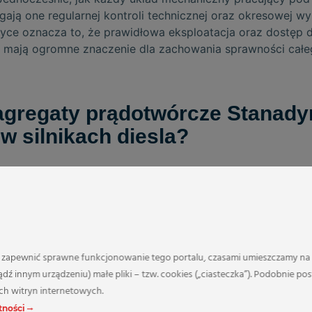
ają one regularnej kontroli technicznej oraz okresowej w
yce oznacza to, że prawidłowa eksploatacja oraz dostęp
 mają ogromne znaczenie dla zachowania sprawności całe
agregaty prądotwórcze Stanady
w silnikach diesla?
w Stanadyne wynika przede wszystkim z ich wysokiej precy
ne warunki pracy. Pompy wtryskowe tej marki są projektow
dne dawkowanie paliwa w szerokim zakresie obciążeń siln
mów takich jak
agregaty prądotwórcze stanadyne
szczegó
ilnika. Agregat musi utrzymywać równomierne obroty oraz s
by zapewnić sprawne funkcjonowanie tego portalu, czasami umieszczamy n
układ wtryskowy musi reagować bardzo precyzyjnie na zmia
dź innym urządzeniu) małe pliki – tzw. cookies („ciasteczka”). Podobnie po
rozwiązania konstrukcyjne, które pozwalają utrzymać stabi
ch witryn internetowych.
otrwałego obciążenia.
tności