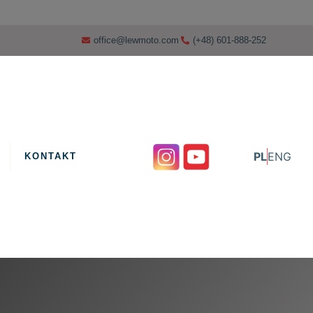
office@lewmoto.com
(+48) 601-888-252
PL
ENG
KONTAKT