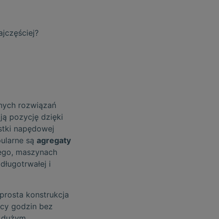
jczęściej?
lnych rozwiązań
ą pozycję dzięki
ostki napędowej
ularne są
agregaty
nego, maszynach
ługotrwałej i
prosta konstrukcja
ęcy godzin bez
d dużym