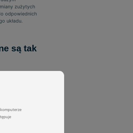
ymiany zużytych
 do odpowiednich
go układu.
ne są tak
zji działania oraz
ane w taki sposób,
ika.
lnie ważna jest
tałe parametry
a komputerze
ny obciążenia.
stępuje
lne parametry pracy