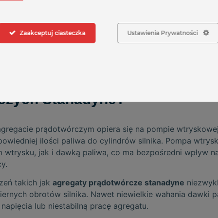
est stosunkowo prosta konstrukcja mechaniczna. Dzięki 
w serwisowaniu i regeneracji, co znacząco obniża koszty e
Zaakceptuj ciasteczka
Ustawienia Prywatności
ją układy paliwowe w agregatac
czych Stanadyne?
gregacie prądotwórczym opiera się na pompie wtryskowej
owiedniej ilości paliwa do cylindrów silnika. Pompa wtrys
trysku, jak i dawką paliwa, co ma bezpośredni wpływ na
y.
eń takich jak
agregaty prądotwórcze stanadyne
niezwykl
ernych obrotów silnika. Nawet niewielkie wahania dawki 
apięcia lub niestabilną pracę agregatu.