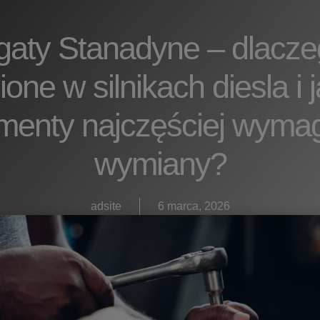
gaty Stanadyne – dlacze
ione w silnikach diesla i j
menty najczęściej wyma
wymiany?
adsite
6 marca, 2026