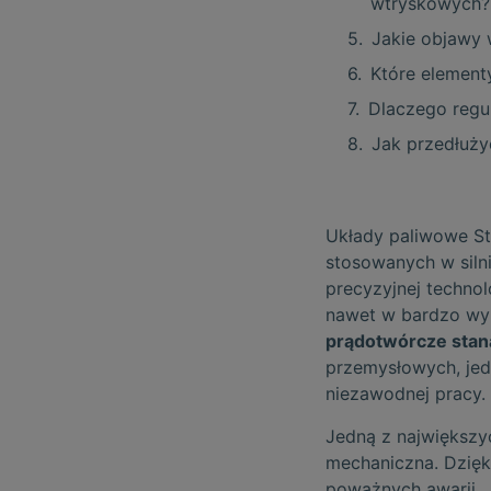
wtryskowych?
Jakie objawy 
Które element
Dlaczego regu
Jak przedłuż
Układy paliwowe St
stosowanych w siln
precyzyjnej technol
nawet w bardzo wy
prądotwórcze sta
przemysłowych, jed
niezawodnej pracy.
Jedną z największy
mechaniczna. Dzięk
poważnych awarii. 