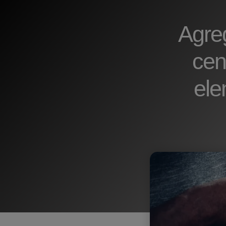
Agre
cen
ele