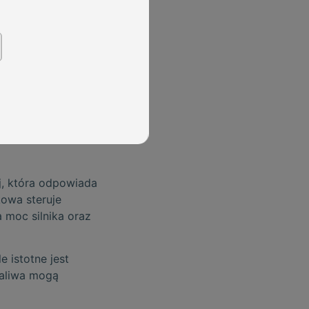
temu pompy
ksploatacji
h
, która odpowiada
kowa steruje
 moc silnika oraz
e istotne jest
paliwa mogą