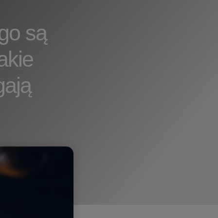
go są
akie
gają