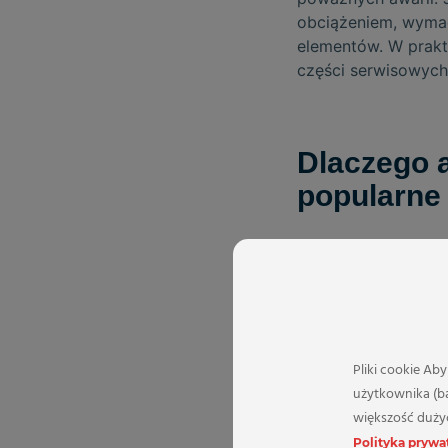
obciążeniem, wymag
elementów. W prakt
części serwisowych
Dlaczego 
popularne 
Popularność układó
odporności na trud
aby zapewnić dokła
W przypadku syste
stabilność pracy s
Pliki cookie A
napięcia, dlatego 
użytkownika (bą
Stanadyne stosuje 
większość duży
nawet podczas dług
Polityka prywa