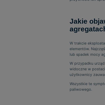
Jakie obj
agregatac
W trakcie eksploat
elementów. Najczęśc
lub spadek mocy ag
W przypadku urządz
widoczne w postaci
użytkownicy zauwa
Wszystkie te symp
paliwowego.