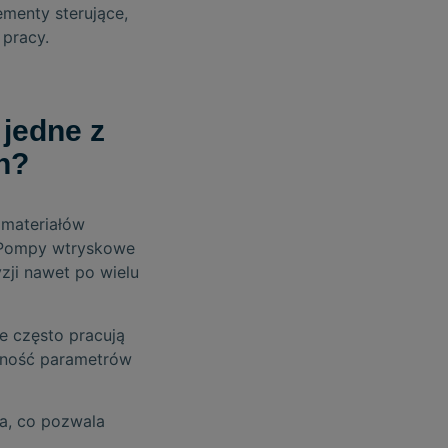
menty sterujące,
pracy.
jedne z
h?
 materiałów
 Pompy wtryskowe
zji nawet po wielu
e często pracują
ilność parametrów
, co pozwala