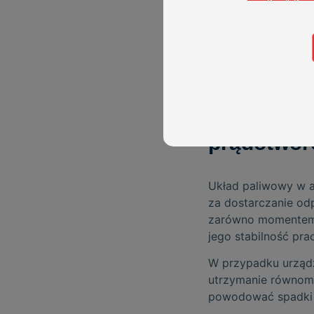
Dodatkową zaletą j
Stanadyne są łatwe 
agregatów.
Jak działa
prądotwór
Układ paliwowy w a
za dostarczanie odp
zarówno momentem w
jego stabilność prac
W przypadku urządz
utrzymanie równomi
powodować spadki n