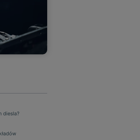
 diesla?
układów