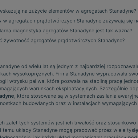
wskazują na zużycie elementów w agregatach Stanadyne?
y w agregatach prądotwórczych Stanadyne zużywają się na
larna diagnostyka agregatów Stanadyne jest tak ważna?
yć żywotność agregatów prądotwórczych Stanadyne?
anadyne od wielu lat są jednym z najbardziej rozpoznawa
ikach wysokoprężnych. Firma Stanadyne wypracowała swoj
ogii wtrysku paliwa, która pozwala na stabilną pracę jedn
magających warunkach eksploatacyjnych. Szczególnie pop
nadyne
, które stosowane są w systemach zasilania awaryj
nostkach budowlanych oraz w instalacjach wymagających d
ch zalet tych systemów jest ich trwałość oraz stosunkowo 
i temu układy Stanadyne mogą pracować przez wiele tysi
Jednocześnie, jak każdy układ mechaniczny pracujący po