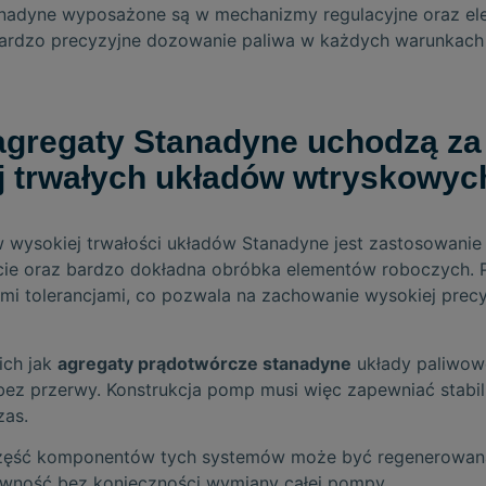
adyne wyposażone są w mechanizmy regulacyjne oraz ele
bardzo precyzyjne dozowanie paliwa w każdych warunkach 
agregaty Stanadyne uchodzą za 
ej trwałych układów wtryskowyc
ysokiej trwałości układów Stanadyne jest zastosowanie
cie oraz bardzo dokładna obróbka elementów roboczych.
mi tolerancjami, co pozwala na zachowanie wysokiej precy
ich jak
agregaty prądotwórcze stanadyne
układy paliwow
 bez przerwy. Konstrukcja pomp musi więc zapewniać stab
zas.
ęść komponentów tych systemów może być regenerowana
awność bez konieczności wymiany całej pompy.