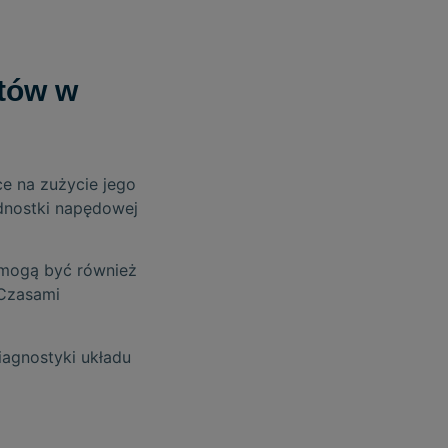
ntów w
e na zużycie jego
ednostki napędowej
mogą być również
 Czasami
agnostyki układu