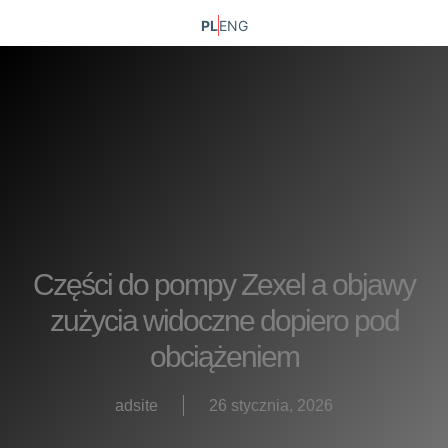
PL
ENG
Części do pompy Zexel a objawy
zużycia widoczne dopiero pod
obciążeniem
adsite
26 stycznia, 2026