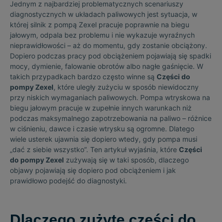
Jednym z najbardziej problematycznych scenariuszy
diagnostycznych w układach paliwowych jest sytuacja, w
której silnik z pompą Zexel pracuje poprawnie na biegu
jałowym, odpala bez problemu i nie wykazuje wyraźnych
nieprawidłowości – aż do momentu, gdy zostanie obciążony.
Dopiero podczas pracy pod obciążeniem pojawiają się spadki
mocy, dymienie, falowanie obrotów albo nagłe gaśnięcie. W
takich przypadkach bardzo często winne są
Części do
pompy Zexel
, które uległy zużyciu w sposób niewidoczny
przy niskich wymaganiach paliwowych. Pompa wtryskowa na
biegu jałowym pracuje w zupełnie innych warunkach niż
podczas maksymalnego zapotrzebowania na paliwo – różnice
w ciśnieniu, dawce i czasie wtrysku są ogromne. Dlatego
wiele usterek ujawnia się dopiero wtedy, gdy pompa musi
„dać z siebie wszystko”. Ten artykuł wyjaśnia, które
Części
do pompy Zexel
zużywają się w taki sposób, dlaczego
objawy pojawiają się dopiero pod obciążeniem i jak
prawidłowo podejść do diagnostyki.
Dlaczego zużyte części do