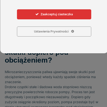
kolejny przykład, jak
Części do pompy Zexel
potrafią
maskować swoje zużycie aż do momentu realnego testu.
Zaakceptuj ciasteczka
Dlaczego
Ustawienia Prywatności
mikrozanieczyszczenia
paliwa ujawniają swoje
skutki dopiero pod
obciążeniem?
Mikrozanieczyszczenia paliwa ujawniają swoje skutki pod
obciążeniem, ponieważ wtedy każdy spadek ciśnienia ma
znaczenie.
Drobne cząstki stałe i śladowa woda stopniowo niszczą
precyzyjne powierzchnie robocze pompy. Proces ten jest
długotrwały i początkowo niezauważalny. Dopiero gdy
zużycie osiągnie określony poziom, pompa przestaje być w
stanie utrzymać wymagane parametry pod obciążeniem.