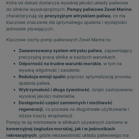
która od dekad dostarcza wysokiej jakości układy paliwowe
do silników wysokoprężnych.
Pompy paliwowe Zexel Marine
charakteryzują się
precyzyjnym wtryskiem paliwa
, co ma
kluczowe znaczenie dla optymalnego spalania i wydajności
jednostek pływających.
Kluczowe cechy pomp paliwowych Zexel Marine to:
Zaawansowany system wtrysku paliwa
, zapewniający
precyzyjną pracę silnika w każdych warunkach.
Odporność na trudne warunki morskie
, w tym na
wysoką wilgotność i zasolenie.
Redukcja emisji spalin
poprzez optymalizację procesu
spalania paliwa.
Wytrzymałość i długa żywotność
, dzięki zastosowaniu
wysokiej jakości materiałów.
Dostępność części zamiennych i możliwość
regeneracji
, co pozwala na długotrwałe użytkowanie i
niższe koszty eksploatacji.
Pompy te są montowane w silnikach używanych zarówno w
komercyjnej żegludze morskiej, jak i w jednostkach
rekreacyjnych
, gdzie niezawodność układu paliwowego ma