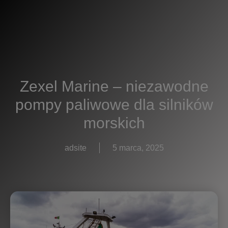
Zexel Marine – niezawodne
pompy paliwowe dla silników
morskich
adsite
5 marca, 2025