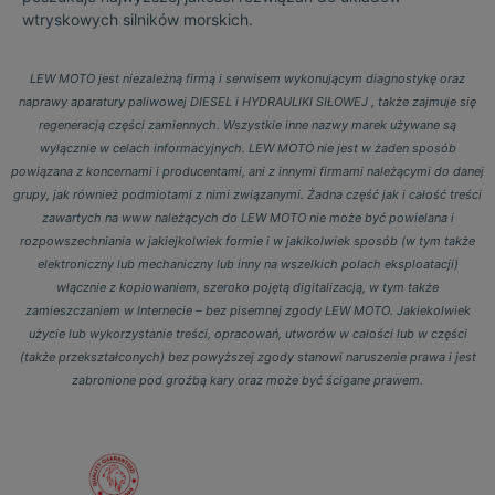
wtryskowych silników morskich.
LEW MOTO jest niezależną firmą i serwisem wykonującym diagnostykę oraz
naprawy aparatury paliwowej DIESEL i HYDRAULIKI SIŁOWEJ , także zajmuje się
regeneracją części zamiennych. Wszystkie inne nazwy marek używane są
wyłącznie w celach informacyjnych. LEW MOTO nie jest w żaden sposób
powiązana z koncernami i producentami, ani z innymi firmami należącymi do danej
grupy, jak również podmiotami z nimi związanymi. Żadna część jak i całość treści
zawartych na www należących do LEW MOTO nie może być powielana i
rozpowszechniania w jakiejkolwiek formie i w jakikolwiek sposób (w tym także
elektroniczny lub mechaniczny lub inny na wszelkich polach eksploatacji)
włącznie z kopiowaniem, szeroko pojętą digitalizacją, w tym także
zamieszczaniem w Internecie – bez pisemnej zgody LEW MOTO. Jakiekolwiek
użycie lub wykorzystanie treści, opracowań, utworów w całości lub w części
(także przekształconych) bez powyższej zgody stanowi naruszenie prawa i jest
zabronione pod groźbą kary oraz może być ścigane prawem.