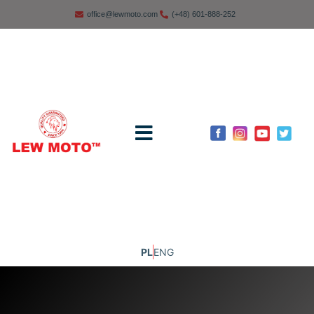
office@lewmoto.com
(+48) 601-888-252
PL
ENG