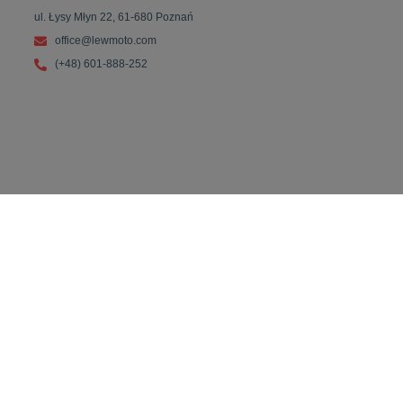
ul. Łysy Młyn 22, 61-680 Poznań
office@lewmoto.com
(+48) 601-888-252